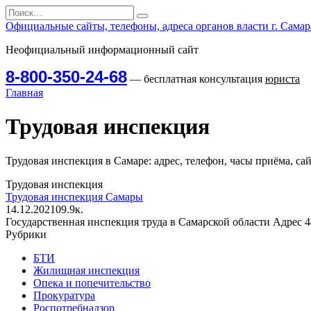
Перейти
Search
к
for:
Официальные сайты, телефоны, адреса органов власти г. Самар
содержанию
Неофициальный информационный сайт
8-800-350-24-68
— бесплатная консультация
юриста
Главная
Трудовая инспекция
Трудовая инспекция в Самаре: адрес, телефон, часы приёма, са
Трудовая инспекция
Трудовая инспекция Самары
14.12.2021
0
9.9к.
Государственная инспекция труда в Самарской области Адрес 44
Рубрики
БТИ
Жилищная инспекция
Опека и попечительство
Прокуратура
Роспотребнадзор