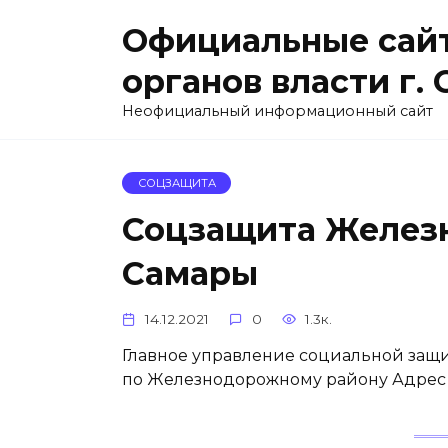
Перейти
Официальные сайт
к
содержанию
органов власти г.
Неофициальный информационный сайт
СОЦЗАЩИТА
Соцзащита Желез
Самары
14.12.2021
0
1.3к.
Главное управление социальной защи
по Железнодорожному району Адрес 44