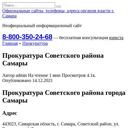
Перейти
Search
к
for:
Официальные сайты, телефоны, адреса органов власти г.
содержанию
Самара
Неофициальный информационный сайт
8-800-350-24-68
— бесплатная консультация
юриста
Главная
»
Прокуратура
Прокуратура Советского района
Самары
Автор
admin
На чтение
1 мин
Просмотров
4.1к.
Опубликовано
14.12.2021
Прокуратура Советского района города
Самары
Адрес
443023, Самарская область, г. Самара, Советский район, ул.