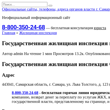
Перейти
Search
к
for:
Официальные сайты, телефоны, адреса органов власти г. Самар
содержанию
Неофициальный информационный сайт
8-800-350-24-68
— бесплатная консультация
юриста
Главная
»
Жилищная инспекция
Государственная жилищная инспекция в
Автор
admin
На чтение
1 мин
Просмотров
13.2к.
Опубликован
Государственная жилищная инспекция 
Адрес
443041, Самарская область, г. Самара, ул. Льва Толстого, д. 12
8-800-350-24-68
- бесплатная горячая линия юридическ
компанию, возврат денег за переплату по услугам ЖКХ,
государственной власти, представленному на странице, и